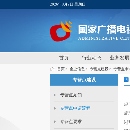
2026年8月9日 星期日
首页
行业动态
业务发展
首页
企业信息
专营点建设
专营点申
>
>
>
专营点建设
专营点须知
点
专营点申请流程
施
专营点要求
晰