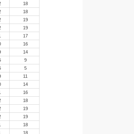
2
18
2
18
2
19
2
19
1
17
0
16
9
14
6
9
6
5
9
11
0
14
1
16
2
18
2
19
2
19
1
18
1
18