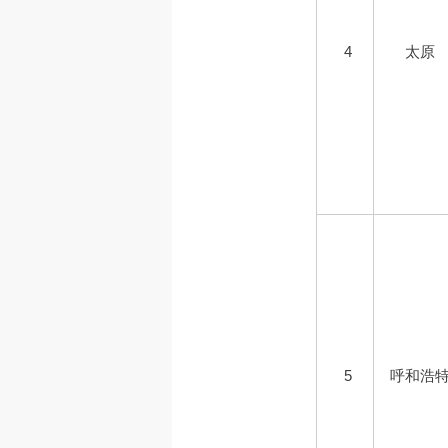
4
太原
5
呼和浩