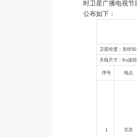
时卫星广播电视节
公布如下：
卫星经度：东经92
天线尺寸：Ku波段0
序号
地点
1
北京