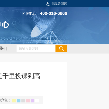
无障碍阅读
400-016-6666
客服电话：
我们
星千里投课到高
保护色：