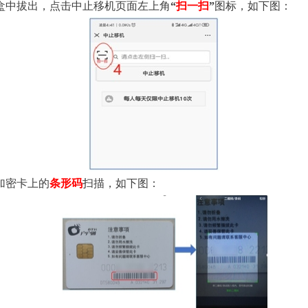
盒中拔出，点击中止移机页面左上角
“
扫一扫
”
图标，如下图：
加密卡上的
条形码
扫描，如下图：