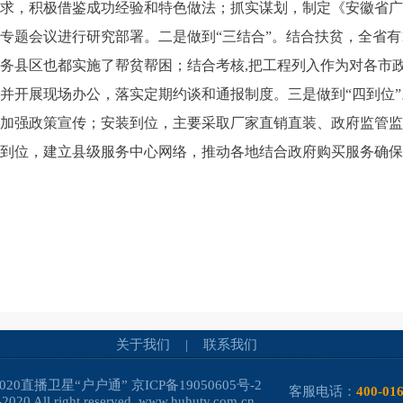
求，积极借鉴成功经验和特色做法；抓实谋划，制定《安徽省广
专题会议进行研究部署。二是做到“三结合”。结合扶贫，全省有
务县区也都实施了帮贫帮困；结合考核
,
把工程列入作为对各市
并开展现场办公，落实定期约谈和通报制度。三是做到“四到位
加强政策宣传；安装到位，主要采取厂家直销直装、政府监管监
到位，建立县级服务中心网络，推动各地结合政府购买服务确保户
关于我们
|
联系我们
-2020直播卫星“户户通”
京ICP备19050605号-2
客服电话：
400-01
2020 All right reserved. www.huhutv.com.cn