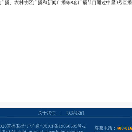
广播、农村牧区广播和新闻广播等8套广播节目通过中星9号直
关于我们
|
联系我们
-2020直播卫星“户户通”
京ICP备19050605号-2
客服电话：
400-01
2020 All right reserved. www.huhutv.com.cn