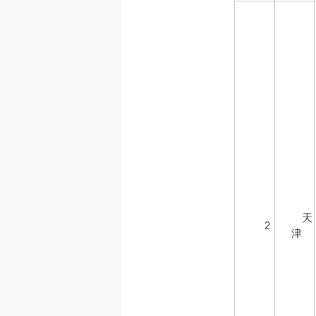
天
2
津