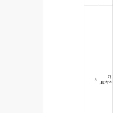
呼
5
和浩特