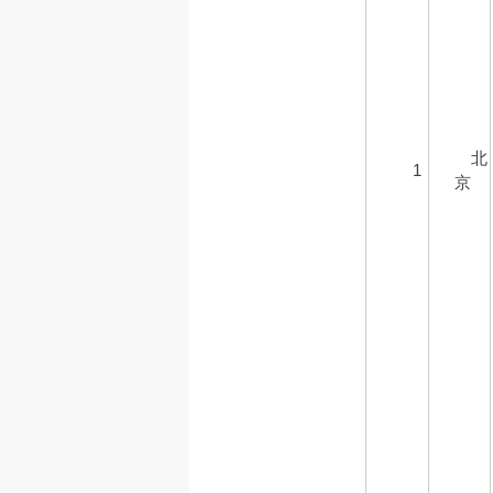
北
1
京