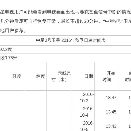
星电视用户可能会看到电视画面出现马赛克甚至信号中断的情况
几分钟后即可自行恢复正常，最长不超过20分钟。“中星9号”卫
地用户参考。
中星9号卫星 2016年秋季日凌时间表
2.2度
0.75米
天线尺
开始
经度
纬度
日期
寸（米）
时间
时
2016-
13:47
1
10-3
2016-
13:45
1
10-4
2016-
13:43
1
10-5