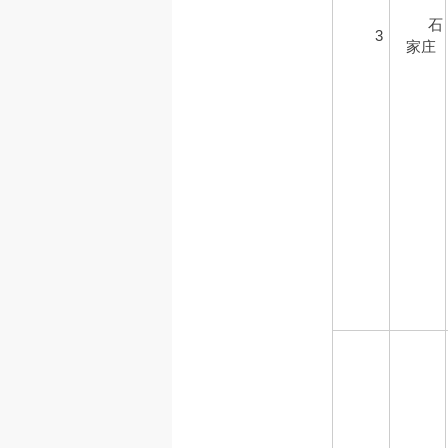
石
3
家庄