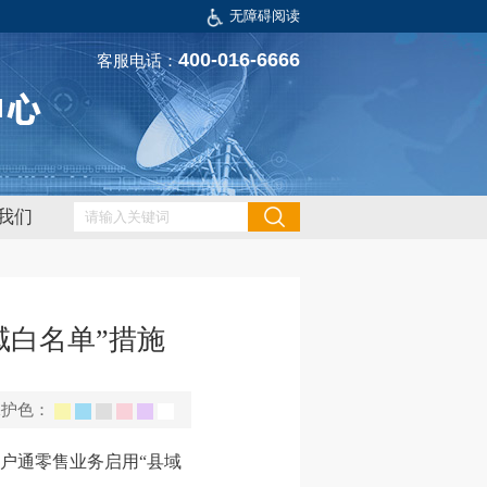
无障碍阅读
400-016-6666
客服电话：
我们
域白名单”措施
保护色：
户户通零售业务启用“县域