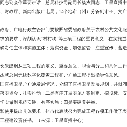
同志到会作重要讲话，总局科技司副司长杨杰同志、卫星直播中
、财政厅、新闻出版广电局，14个地市（州）分管副市长、文广
政府、广电行政主管部门要按照省委省政府关于农村公共文化服
求的要求，深刻认识“村村响”等三项工程的重要意义，在实施过
确责任主体和实施主体；落实资金，加强监管；注重宣传，营造
长朱建纲从三项工程的定义、重要意义、职责与分工和具体工作
杰就总局无线数字化覆盖工程和户户通工程提出指导性意见。
国直播卫星户户通发展情况，介绍了直播卫星发展规划，并就湖
落实资金，扎实推动；二是有序开展实施方案制定、招投标、安
切实做到规范安装、有序实施；四是要建养并举。
和使用提出具体要求，州市代表就努力完成工程各项工作做了表
工程建设责任书。（来源：卫星直播中心）