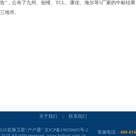
告”，公布了九州、创维、TCL、康佳、海尔等5厂家的中标结果
三地市。
关于我们
|
联系我们
-2020直播卫星“户户通”
京ICP备19050605号-2
客服电话：
400-01
2020 All right reserved. www.huhutv.com.cn