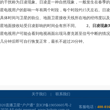
的干扰称为日凌现象。日凌是一种自然现象，一般发生在春季的
星电视用户的影响一年有两个时段，每个时段约15天左右。日
。具体时间与卫星的轨位、地面卫星接收天线所在地的经纬度以
卫星地面接收站受日凌影响的时间会有所不同。
2、日凌现象
星电视用户可能会看到电视画面出现马赛克甚至信号中断的情况
几分钟后即可自行恢复正常，最长不超过20分钟。
关于我们
|
联系我们
-2020直播卫星“户户通”
京ICP备19050605号-2
客服电话：
400-01
2020 All right reserved. www.huhutv.com.cn