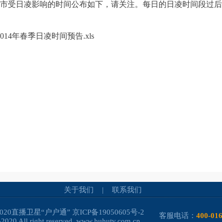
市受日凌影响的时间公布如下，请关注。每日的日凌时间段过后
014年春季日凌时间预告.xls
关于我们
|
联系我们
-2020直播卫星“户户通”
京ICP备19050605号-2
客服电话：
400-01
2020 All right reserved. www.huhutv.com.cn