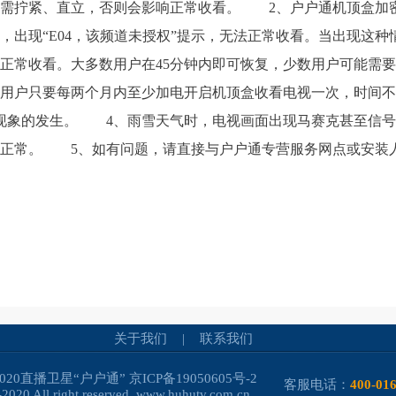
线需拧紧、直立，否则会影响正常收看。 2、户户通机顶盒加
，出现“E04，该频道未授权”提示，无法正常收看。当出现这
正常收看。大多数用户在45分钟内即可恢复，少数用户可能需
用户只要每两个月内至少加电开启机顶盒收看电视一次，时间不
权”现象的发生。 4、雨雪天气时，电视画面出现马赛克甚至信
复正常。 5、如有问题，请直接与户户通专营服务网点或安装
关于我们
|
联系我们
-2020直播卫星“户户通”
京ICP备19050605号-2
客服电话：
400-01
2020 All right reserved. www.huhutv.com.cn