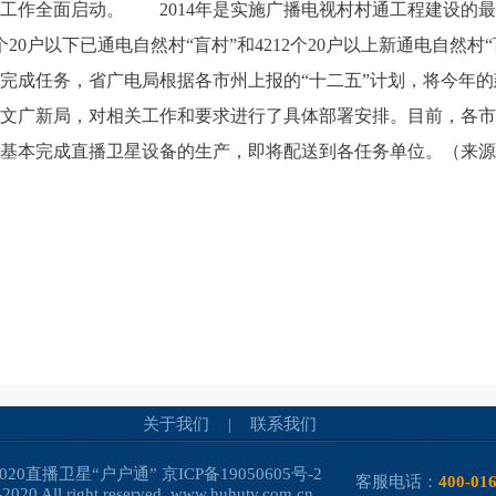
村通工作全面启动。 2014年是实施广播电视村村通工程建设的
个20户以下已通电自然村“盲村”和4212个20户以上新通电自然村
完成任务，省广电局根据各市州上报的“十二五”计划，将今年
文广新局，对相关工作和要求进行了具体部署安排。目前，各市
基本完成直播卫星设备的生产，即将配送到各任务单位。（来源
关于我们
|
联系我们
-2020直播卫星“户户通”
京ICP备19050605号-2
客服电话：
400-01
2020 All right reserved. www.huhutv.com.cn