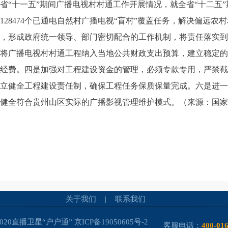
省“十一五”期间广播电视村村通工作开展情况，就全省“十二五
128474个已通电自然村广播电视“盲村”覆盖任务，解决偏远农
，形成政府统一领导、部门密切配合的工作机制，将责任落实到
将广播电视村村通工程纳入当地公共财政支出预算，建立稳定的
经费。四是加强对工程建设资金的管理，必须专款专用，严禁截
立健全工程建设责任制，确保工程任务保质保量完成。六是进一
健全符合贵州山区实际的广播影视管理维护模式。（来源：国家
关于我们
|
联系我们
-2020直播卫星“户户通”
京ICP备19050605号-2
客服电话：
400-01