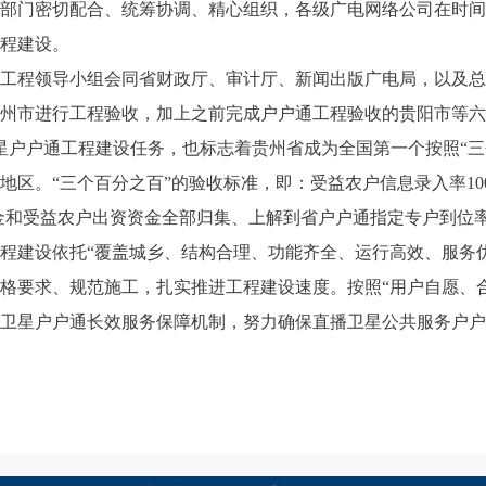
部门密切配合、统筹协调、精心组织，各级广电网络公司在时间
程建设。
工程领导小组会同省财政厅、审计厅、新闻出版广电局，以及总
州市进行工程验收，加上之前完成户户通工程验收的贵阳市等六
卫星户户通工程建设任务，也标志着贵州省成为全国第一个按照“三
地区。“三个百分之百”的验收标准，即：受益农户信息录入率10
资金和受益农户出资资金全部归集、上解到省户户通指定专户到位率1
程建设依托“覆盖城乡、结构合理、功能齐全、运行高效、服务优
格要求、规范施工，扎实推进工程建设速度。按照“用户自愿、
卫星户户通长效服务保障机制，努力确保直播卫星公共服务户户